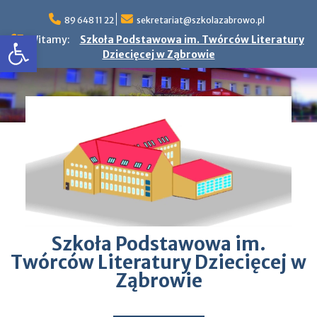
Skip
to
89 648 11 22
sekretariat@szkolazabrowo.pl
Otwórz pasek narzędzi
content
Witamy:
Szkoła Podstawowa im. Twórców Literatury
Dziecięcej w Ząbrowie
Szkoła Podstawowa im.
Twórców Literatury Dziecięcej w
Ząbrowie