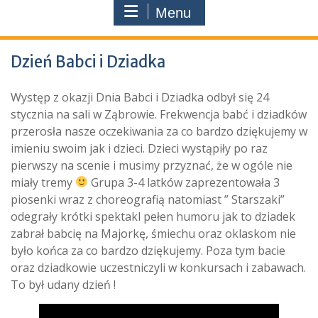
Menu
Dzień Babci i Dziadka
Występ z okazji Dnia Babci i Dziadka odbył się 24
stycznia na sali w Ząbrowie. Frekwencja babć i dziadków
przerosła nasze oczekiwania za co bardzo dziękujemy w
imieniu swoim jak i dzieci. Dzieci wystąpiły po raz
pierwszy na scenie i musimy przyznać, że w ogóle nie
miały tremy
Grupa 3-4 latków zaprezentowała 3
piosenki wraz z choreografią natomiast ” Starszaki”
odegrały krótki spektakl pełen humoru jak to dziadek
zabrał babcię na Majorkę, śmiechu oraz oklaskom nie
było końca za co bardzo dziękujemy. Poza tym bacie
oraz dziadkowie uczestniczyli w konkursach i zabawach.
To był udany dzień !